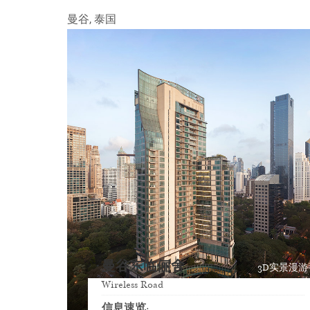
曼谷, 泰国
曼谷东临俪舍
3D实景漫游
Wireless Road
信息速览: