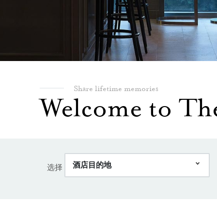
Share lifetime memories
Welcome to The
酒店目的地
选择