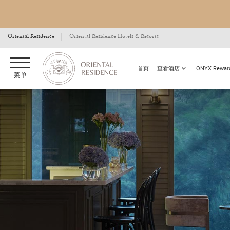
Oriental Residence
Oriental Residence Hotels & Resorts
首页
查看酒店
ONYX Rewa
菜单