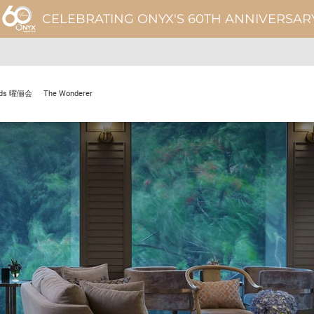
CELEBRATING ONYX'S 60TH ANNIVERSAR
rds 曜俪会
The Wonderer