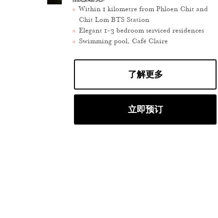
Within 1 kilometre from Phloen Chit and
Chit Lom BTS Station
Elegant 1-3 bedroom serviced residences
Swimming pool, Café Claire
了解更多
立即预订