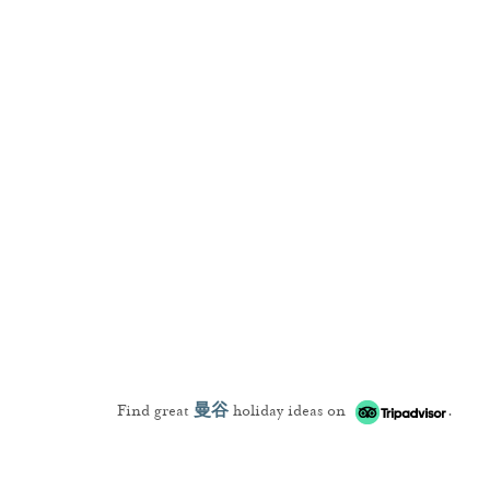
Find great
曼谷
holiday ideas on
.